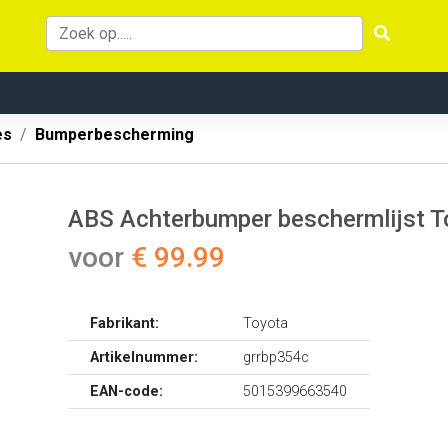
es
Bumperbescherming
ABS Achterbumper beschermlijst T
voor
€ 99.99
Fabrikant:
Toyota
Artikelnummer:
grrbp354c
EAN-code:
5015399663540