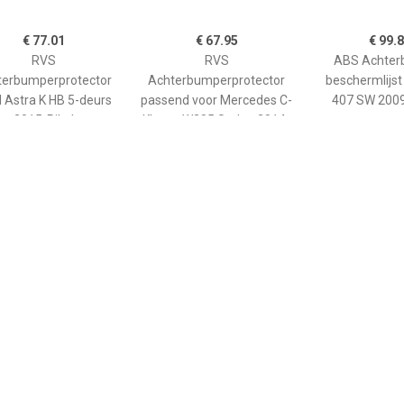
€ 77.01
€ 67.95
€ 99.
RVS
RVS
ABS Achter
terbumperprotector
Achterbumperprotector
beschermlijs
 Astra K HB 5-deurs
passend voor Mercedes C-
407 SW 2009
2015-Ribs'
Klasse W205 Sedan 2014-
2019 & 2019-Ribs'
€ 76.91
€ 76.91
€ 72.
BS Achterbumper
ABS Achterbumper
RVS
hermlijst Mercedes-
beschermlijst Fiat Panda
Achterbumper
z CLK 2005- Zwart
100HP 3 deurs 2006-
Mazda CX-30 2
Zwart