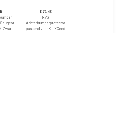
85
€ 72.43
bumper
RVS
t Peugeot
Achterbumperprotector
- Zwart
passend voor Kia XCeed
2019-
43
€ 67.95
RVS
protector
Achterbumperprotector
019-Ribs'
passend voor Mercedes C-
Klasse W206 Kombi 2021-