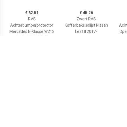
€ 62.51
€ 45.26
RVS
Zwart RVS
Achterbumperprotector
Kofferbaksierlijst Nissan
Ach
Mercedes E-Klasse W213
Leaf II 2017-
Opel
Sedan 2016-Ribs'
€ 71.63
€ 76.91
ABS Achterbumper
ABS Achterbumper
A
beschermlijst Kia Sorento
beschermlijst Volkswagen
besc
4x4 10/2012-
Passat 3C Variant 2005-
Ben
12/2014Brushed Alu' Look
2010 Zwart