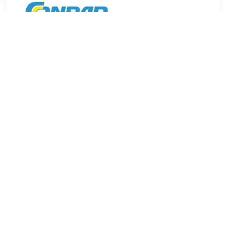
€ 41.99
Verzenden: € 5.95
Leverbaar in 4 - 7 werkdagen
TERUG
Algemeen
Koopadvies, FAQ over?
Privacy Policy