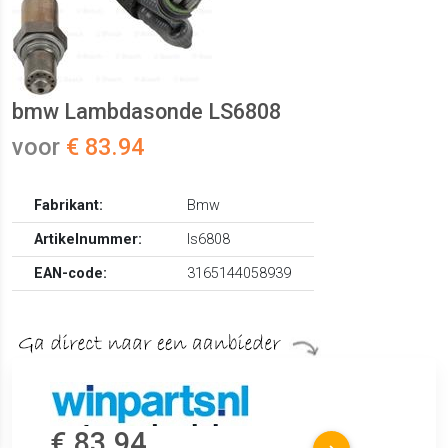
bmw Lambdasonde LS6808
voor
€ 83.94
Fabrikant:
Bmw
Artikelnummer:
ls6808
EAN-code:
3165144058939
€ 83.94