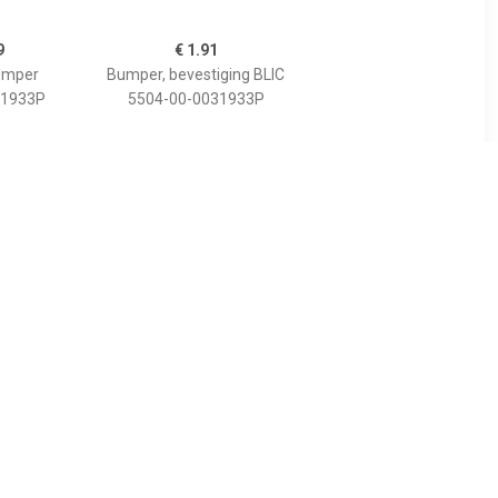
9
€ 1.91
umper
Bumper, bevestiging BLIC
51933P
5504-00-0031933P
6
€ 2.07
umper
Houder, bumper
63933P