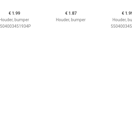
€ 1.99
€ 1.87
€ 1.9
Houder, bumper
Houder, bumper
Houder, b
504003451934P
55040034
€ 2.16
€ 2.60
€ 2.7
er, bevestiging BLIC
Houder, bumper
Houder, b
504-00-2536931P
5504002957931P
55040000