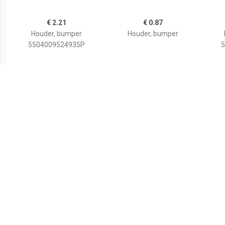
€ 2.21
€ 0.87
Houder, bumper
Houder, bumper
5504009524935P
5
€ 2.29
€ 2.65
Houder, bumper
Houder, bumper
Bump
5504009524936P
5504002957932P
5