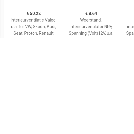
€ 50.22
€ 8.64
Interieurventilatie Valeo,
Weerstand,
u.a. für VW, Skoda, Audi,
interieurventilator NRF,
int
Seat, Proton, Renault
Spanning (Volt)12V, u.a.
Span
für Opel, Vauxhall
für F
€ 9.26
€ 8.71
Weerstand,
Weerstand,
interieurventilator 342052
interieurventilator NRF,
int
Spanning (Volt)12V, u.a.
Plus 
für Seat, VW, Audi, Skoda