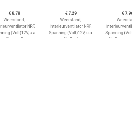
€ 8.78
€ 7.29
€ 7.9
Weerstand,
Weerstand,
Weersta
erieurventilator NRF,
interieurventilator NRF,
interieurventi
ning (Volt)12V, u.a.
Spanning (Volt)12V, u.a.
Spanning (Volt
iat, Citroën, Peugeot,
für Ford
für Peugeot,
Alfa Romeo
€ 9.66
€ 7.60
€ 8.3
Weerstand,
Weerstand,
Weersta
erieurventilator febi
interieurventilator febi
interieurven
FEBI BILSTEIN, u.a. für
Plus FEBI BILSTEIN, u.a. für
DRS09
VW, Audi, Seat
Ford