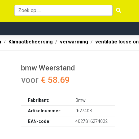
n
Klimaatbeheersing
verwarming
ventilatie losse o
bmw Weerstand
voor
€ 58.69
Fabrikant:
Bmw
Artikelnummer:
fb27403
EAN-code:
4027816274032