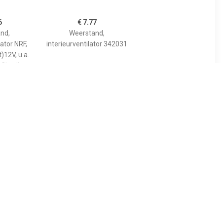
6
€ 7.77
nd,
Weerstand,
lator NRF,
interieurventilator 342031
)12V, u.a.
 Citroën
9
€ 10.18
nd,
Weerstand,
tilator
interieurventilator NRF,
008
Spanning (Volt)12V, u.a.
für Ford