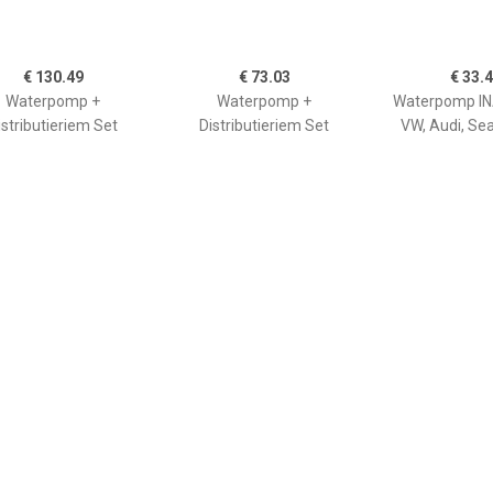
€ 130.49
€ 73.03
€ 33.
Waterpomp +
Waterpomp +
Waterpomp INA
istributieriem Set
Distributieriem Set
VW, Audi, Se
VW,AUDI,SKODA
RENAULT,NISSAN,DACIA
CT1088WP3
CT1045WP1
rpomp+Tandriemen
Waterpomp+Tandriemen
€ 184.03
€ 118.95
€ 44.
Waterpomp +
Waterpomp +
Waterpomp BL
istributieriem Set
Distributieriem Set
u.a. für 