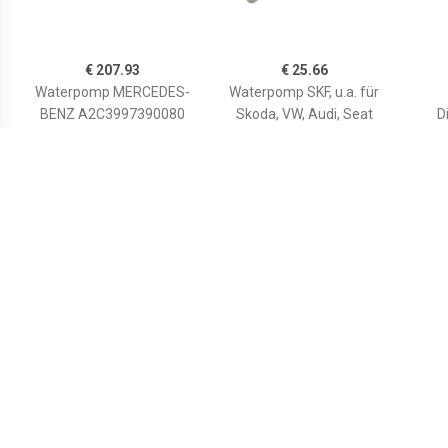
€ 207.93
€ 25.66
Waterpomp MERCEDES-
Waterpomp SKF, u.a. für
BENZ A2C3997390080
Skoda, VW, Audi, Seat
D
A0005001700,A00050023
00,A0005003000
A0005003100,A00050032
Wate
00,A0005003800
€ 14.54
€ 88.11
Waterpomp +
Waterpomp +
Distributieriem Set
Distributieriem Set
D