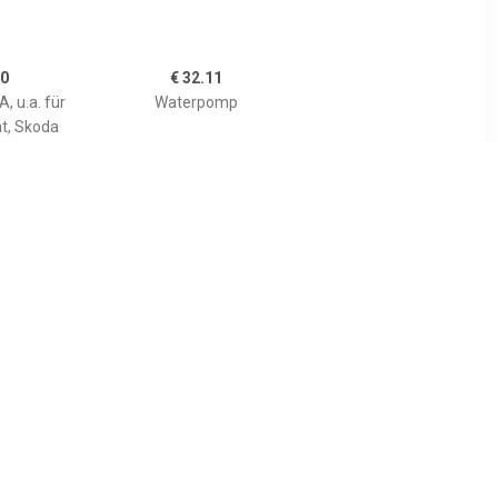
40
€ 32.11
, u.a. für
Waterpomp
at, Skoda
60
€ 2.03
UE PRINT,
Pakking, waterpomp
Mazda
201091