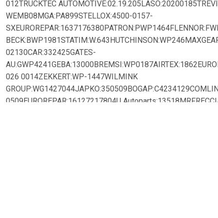
012TRUCKTEC AUTOMOTIVE:02.19.205LASO:20200185TREV
WEMB08MGA:PA899STELLOX:4500-0157-
SXEUROREPAR:1637176380PATRON:PWP1464FLENNOR:FW
BECK:BWP1981STATIM:W.643HUTCHINSON:WP246MAXGEAR:4
02130CAR:332425GATES-
AU:GWP4241GEBA:13000BREMSI:WP0187AIRTEX:1862EURO
026 0014ZEKKERT:WP-1447WILMINK
GROUP:WG1427044JAPKO:350509BOGAP:C4234129COMLIN
0509EUROREPAR:16127217804U Autoparts:13518MRFRECCI
0939MAGNETI MARELLI:352316170684CONTINENTAL CTAM:
23755FIRST LINE:FWP1981VAICO:V30-50050KEY PARTS:KC
000PDAYCO:DP345GATES:WP0168ASHIKA:35-00-0509RUVILL
111000FI.BA:WPF084AKRON-MALÒ:130385METELLI:24-089
23039Saleri SIL:PA1225DOLZ:M225Hamburg Tech:3000-00
7850DYNAMATRIX:DWPM225MOTAQUIP:VWP938AISIN:WE-M
AutoParts:WP6365GRAF:PA899GGT:PA12485GK:980401TOPR
385HEPU:P138SCHNIEDER AUTOTECH:BZS15.00037QUINTO