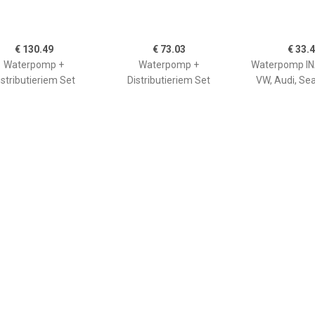
€ 130.49
€ 73.03
€ 33.
Waterpomp +
Waterpomp +
Waterpomp INA
istributieriem Set
Distributieriem Set
VW, Audi, Se
VW,AUDI,SKODA
RENAULT,NISSAN,DACIA
CT1088WP3
CT1045WP1
rpomp+Tandriemen
Waterpomp+Tandriemen
€ 184.03
€ 118.95
€ 44.
Waterpomp +
Waterpomp +
Waterpomp BL
istributieriem Set
Distributieriem Set
u.a. für 