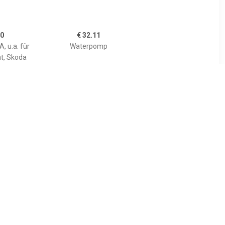
40
€ 32.11
, u.a. für
Waterpomp
at, Skoda
60
€ 2.03
UE PRINT,
Pakking, waterpomp
Mazda
201091