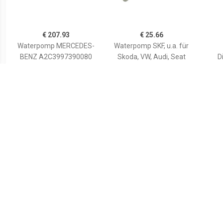
€ 207.93
€ 25.66
Waterpomp MERCEDES-
Waterpomp SKF, u.a. für
BENZ A2C3997390080
Skoda, VW, Audi, Seat
D
A0005001700,A00050023
00,A0005003000
A0005003100,A00050032
Wate
00,A0005003800
€ 14.54
€ 88.11
Waterpomp +
Waterpomp +
Distributieriem Set
Distributieriem Set
D