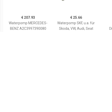
€ 207.93
€ 25.66
Waterpomp MERCEDES-
Waterpomp SKF, u.a. für
BENZ A2C3997390080
Skoda, VW, Audi, Seat
D
A0005001700,A00050023
00,A0005003000
A0005003100,A00050032
Wate
00,A0005003800
€ 14.54
€ 88.11
Waterpomp +
Waterpomp +
Distributieriem Set
Distributieriem Set
D