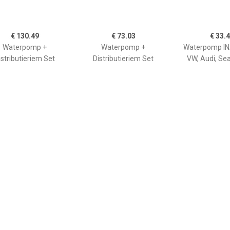
€ 130.49
€ 73.03
€ 33.
Waterpomp +
Waterpomp +
Waterpomp INA
istributieriem Set
Distributieriem Set
VW, Audi, Se
VW,AUDI,SKODA
RENAULT,NISSAN,DACIA
CT1088WP3
CT1045WP1
rpomp+Tandriemen
Waterpomp+Tandriemen
€ 184.03
€ 118.95
€ 44.
Waterpomp +
Waterpomp +
Waterpomp BL
istributieriem Set
Distributieriem Set
u.a. für 