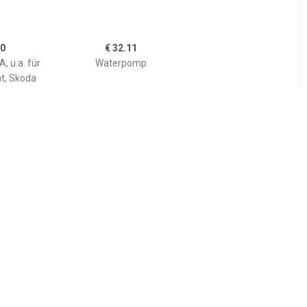
40
€ 32.11
, u.a. für
Waterpomp
at, Skoda
60
€ 2.03
UE PRINT,
Pakking, waterpomp
Mazda
201091