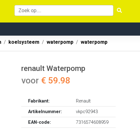
n
koelsysteem
waterpomp
waterpomp
renault Waterpomp
voor
€ 59.98
Fabrikant:
Renault
Artikelnummer:
vkpc92943
EAN-code:
7316574608959