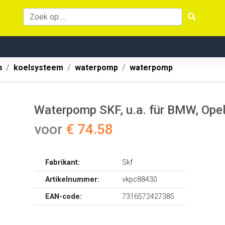
n
koelsysteem
waterpomp
waterpomp
Waterpomp SKF, u.a. für BMW, Opel
voor
€ 74.58
Fabrikant:
Skf
Artikelnummer:
vkpc88430
EAN-code:
7316572427385