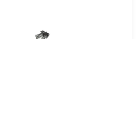
40
€ 32.11
, u.a. für
Waterpomp
at, Skoda