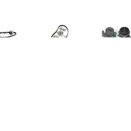
€ 130.49
€ 73.03
€ 33.
Waterpomp +
Waterpomp +
Waterpomp INA
istributieriem Set
Distributieriem Set
VW, Audi, Se
VW,AUDI,SKODA
RENAULT,NISSAN,DACIA
CT1088WP3
CT1045WP1
rpomp+Tandriemen
Waterpomp+Tandriemen