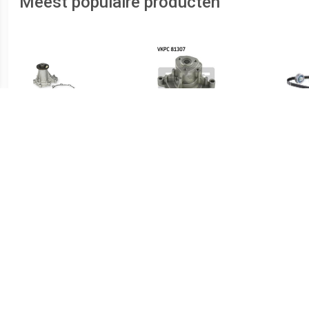
Meest populaire producten
€ 207.93
€ 25.66
Waterpomp MERCEDES-
Waterpomp SKF, u.a. für
BENZ A2C3997390080
Skoda, VW, Audi, Seat
D
A0005001700,A00050023
00,A0005003000
A0005003100,A00050032
Wate
00,A0005003800