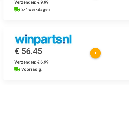
Verzenden: € 9.99
2-4 werkdagen
€ 56.45
Verzenden: € 6.99
Voorradig.
SKF Waterpomp Waterpompuitvoering:voor tandwielaandrijvin
behuizing , u.a. für Ford Mondeo III (B5Y), 2.2 liter, 150 pk (11
3/2007Ford Mondeo III (BWY), 2.2 liter, 155 pk (114 kW), 9/20
3/2007Jaguar X-Type I (X400), 2.2 liter, 150 pk (110 kW), 10/2
12/2009Ford Mondeo III (B4Y), 2.2 liter, 155 pk (114 kW), 9/20
3/2007Jaguar X-Type I (X400), 2.2 liter, 155 pk (114 kW), 10/2