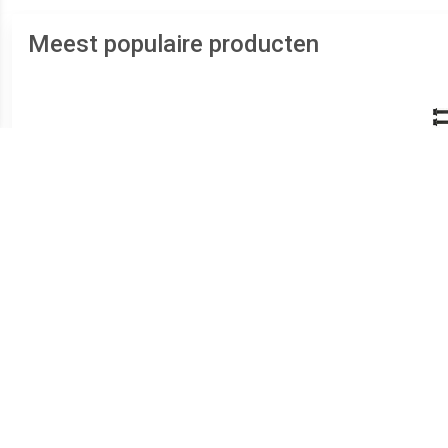
Meest populaire producten
€ 1.36
€ 0.89
Cilinderkopbout
Cilinderkopbout FEBI
Ci
BILSTEIN, u.a. für Opel,
VIC
Vauxhall
Ford
Usa,