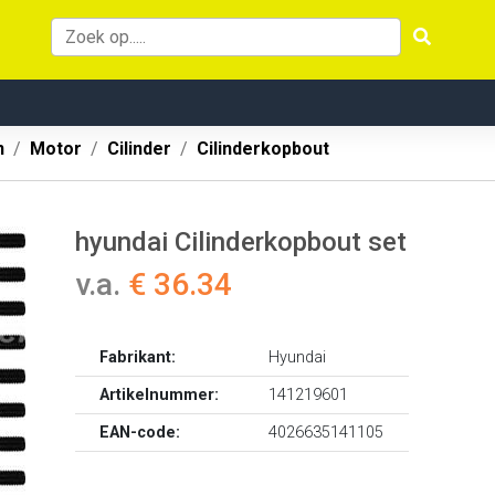
n
Motor
Cilinder
Cilinderkopbout
hyundai Cilinderkopbout set
v.a.
€ 36.34
Fabrikant:
Hyundai
Artikelnummer:
141219601
EAN-code:
4026635141105