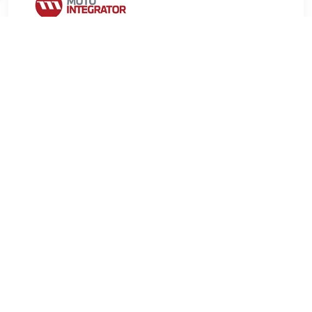
€ 4.47
Verzenden: € 9.99
2-4 werkdagen
€ 5.43
Verzenden: € 6.99
Voorradig.
FEBI BILSTEIN Kettingschakel, distributieketting
Kettingtype:Met kettingslot Gewicht (kg):0,003 kg
Distributiekettingdimensie:G53HP Kettingtype:Simplex