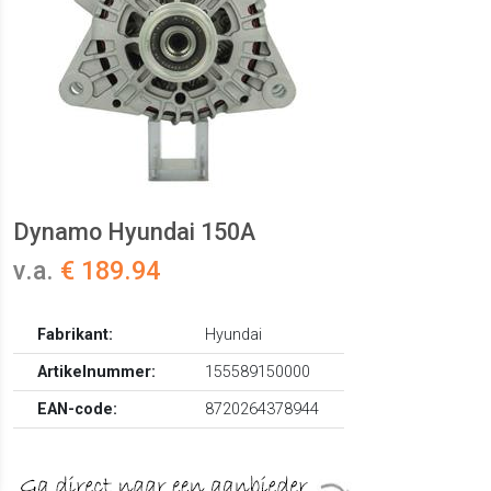
Dynamo Hyundai 150A
v.a.
€ 189.94
Fabrikant:
Hyundai
Artikelnummer:
155589150000
EAN-code:
8720264378944