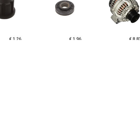
€ 1.26
€ 1.96
€ 8.8
Lagerbus
Lagerbus
Houder, Koo
€ 1.71
€ 9.62
€ 7.6
Lagerbus
Borstelhouder
Koolborst