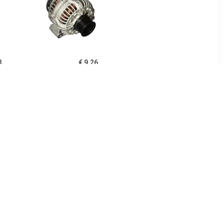
3
€ 9.26
lborstel
Borstelhouder
3
€ 652.80
elset
Dynamo
PEUGEOT,CITROËN
439845
5705NS,5705PA,9674646