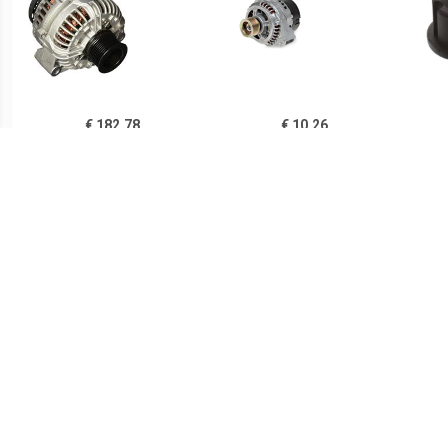
€ 182.78
€ 10.26
Dynamo 4447
Borstelhouder
€ 10.09
€ 154.14
Borstelhouder
Dynamo MERCEDES-BENZ
12041520
0101541002,0101542902,
010154290280