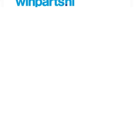
€ 5.89
Verzenden: € 6.99
Voorradig.
VICTOR REINZ Keerring, krukas Bouwwijze
radiaalasdichting:A SL Binnendiameter [mm]:42 mm Breedte
(mm):6 mm Draaibeweging:Rechtse draaibeweging
Materiaal:FPM (Fluor-Kautschuk) Buitendiameter [mm]:66
mm , u.a. für Citroën C15 (VD), 1.0 liter, 45 pk (33 kW),
10/1984 tot 12/1997Peugeot 405 II (4B), 1.4 liter, 75 pk (55
kW), 8/1992 tot 10/1995Peugeot 106 I (1A, 1C), 1.4 liter, 50
pk (37 kW), 9/1992 tot 4/1996Citroën C3 I (FC, FN), 1.6 liter,
109 pk (80 kW), 2/2002 tot 8/2010Peugeot 106 I (1A, 1C),
1.5 liter, 54 pk (40 kW), 6/1994 tot 4/1996Citroën ZX (N2),
1.4 liter, 75 pk (55 kW), 3/1991 tot 6/1997Citroën Saxo (S3),