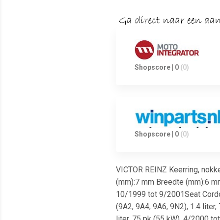
Shopscore | 0
(0)
Shopscore | 0
(0)
VICTOR REINZ Keerring, nokke
(mm):7 mm Breedte (mm):6 mm D
10/1999 tot 9/2001Seat Cordob
(9A2, 9A4, 9A6, 9N2), 1.4 lite
liter, 75 pk (55 kW), 4/2000 t