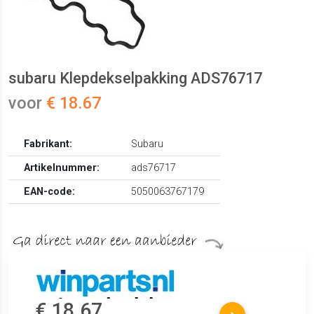
subaru Klepdekselpakking ADS76717
voor
€ 18.67
Fabrikant:
Subaru
Artikelnummer:
ads76717
EAN-code:
5050063767179
€ 18.67