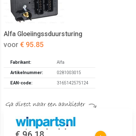
Alfa Gloeiingssduursturing
voor
€ 95.85
Fabrikant:
Alfa
Artikelnummer:
0281003015
EAN-code:
3165142575124
€ 96.18