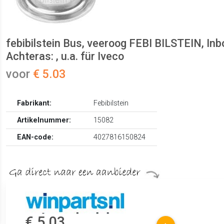
febibilstein Bus, veeroog FEBI BILSTEIN, In
Achteras: , u.a. für Iveco
voor
€ 5.03
Fabrikant:
Febibilstein
Artikelnummer:
15082
EAN-code:
4027816150824
€ 5.03