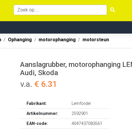
n
Ophanging
motorophanging
motorsteun
Aanslagrubber, motorophanging LEM
Audi, Skoda
v.a.
€ 6.31
Fabrikant:
Lemförder
Artikelnummer:
2592901
EAN-code:
4047437083561