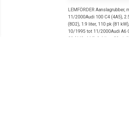
LEMFÖRDER Aanslagrubber, moto
11/2000Audi 100 C4 (4A5), 2.5 
(8D2), 1.9 liter, 110 pk (81 kW
10/1995 tot 11/2000Audi A6 C4
C3 (443, 444), 2.4 liter, 82 pk
kW), 11/1994 tot 10/2000Audi 
A4 B5 (8D5), 1.9 liter, 90 pk 
kW), 9/1996 tot 9/2001Audi A4 
7/1996Audi 80 B4 (8C5), 2.8 li
liter, 115 pk (85 kW), 6/1994 
tot 5/2001Audi A6 C5 (4B5), 2.
2.4 liter, 170 pk (125 kW), 8/2
6/1993 tot 8/2000Audi Cabriole
B4 (8C5), 2.0 liter, 90 pk (66 
pk (51 kW), 3/1983 tot 11/1990
12/1994Audi 80 B4 (8C2), 1.6 
B3 (89, 8B3), 2.0 liter, 140 p