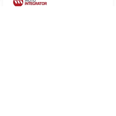
€ 5.30
Verzenden: € 9.99
2-4 werkdagen
€ 7.32
Verzenden: € 6.99
Voorradig.