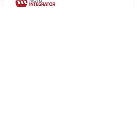
€ 13.62
Verzenden: € 9.99
2-4 werkdagen
€ 19.73
Verzenden: € 6.99
Voorradig.