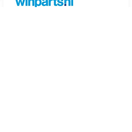
€ 7.59
Verzenden: € 6.99
Voorradig.
MEYLE Aanslagrubber, vering MEYLE-ORIGINAL Quality
paarsgewijze vervanging is raadzaam Hoogte (mm):143 mm
Chassis:voor voertuigen met ruwe weg uitvoering Vereist
aantal stuks:2 Inbouwplaats:Achteras , u.a. für Skoda Octavia
I (1U2), 1.9 liter, 100 pk (74 kW), 10/2005 tot 12/2010VW
Golf IV (1J1), 2.0 liter, 115 pk (85 kW), 7/1998 tot
5/2004Seat Toledo II (1M2), 1.9 liter, 130 pk (96 kW),
5/2003 tot 5/2006VW Golf IV (1J1), 1.9 liter, 110 pk (81 kW),
8/1997 tot 5/2004Skoda Rapid (NH3, NK3, NK6), 1.6 liter,
115 pk (85 kW), 5/2015 tot 12/2019Seat Leon (1M1), 1.9
liter, 90 pk (66 kW), 11/1999 tot 6/2006VW Bora I (1J2), 1.9