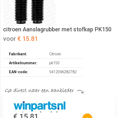
citroen Aanslagrubber met stofkap PK150
voor
€ 15.81
Fabrikant:
Citroen
Artikelnummer:
pk150
EAN-code:
5412096282782
€ 15.81