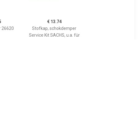
5
€ 13.74
r 26620
Stofkap, schokdemper
Service Kit SACHS, u.a. für
Seat, Skoda, VW, Audi
3
€ 3.12
er 17286
Aanslagrubber