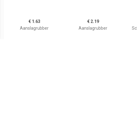
€ 1.63
€ 2.19
Aanslagrubber
Aanslagrubber
Sc
€ 2.67
€ 1.34
aanslagrubber 47580
Aanslagrubber 36008
Aa