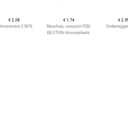
€ 2.28
€ 1.74
€ 2.9
hroevenset 27876
Moerhuls, veerpoot FEBI
Onderlegge
BILSTEIN, Inbouwplaats:
Vooras, u.a. für VW, Audi,
Seat
€ 1.74
€ 2.33
€ 3.5
nslagrubber 03663
Aanslagrubber 36007
Aanslagrubb