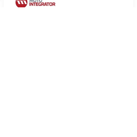
€ 3.96
Verzenden: € 9.99
2-4 werkdagen
€ 4.54
Verzenden: € 6.99
Voorradig.
FEBI BILSTEIN Aanslagrubber, vering Materiaal:Rubber Voor
OE nummer:210 325 01 84 Dikte [mm]:5 mm Aantal noppen:1
Inbouwplaats:Achteras Gewicht (kg):0,092 kg , u.a. für