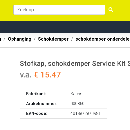
n
Ophanging
Schokdemper
schokdemper onderdele
Stofkap, schokdemper Service Kit 
v.a.
€ 15.47
Fabrikant:
Sachs
Artikelnummer:
900360
EAN-code:
4013872870981