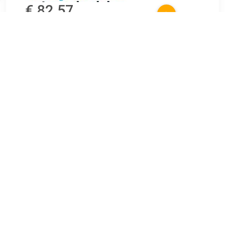
€ 82.57
Verzenden: € 6.99
Voorradig.
Garantie: 2 jaar Inbouwplaats: Vooras links Inbouwplaats:
Vooras rechts Aantal per as: 2 o.a. geschikt voor CHRYSLER
PT CRUISER (PT_).
TERUG
Algemeen