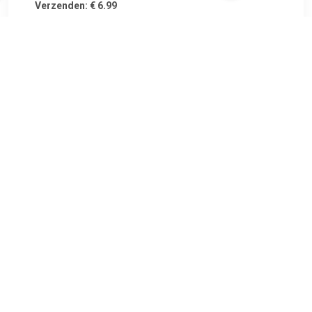
Verzenden: € 6.99
Voorradig.
Garantie: 2 jaar Lengte [mm]: 1715 o.a. geschikt voor BMW 5
(E28).
TERUG
Algemeen
Koopadvies, FAQ over?
Privacy Policy
Cookies