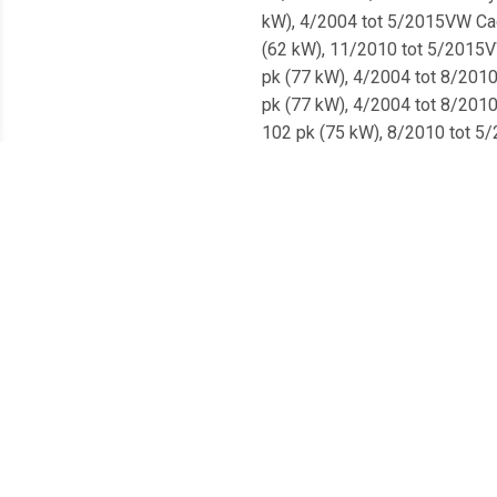
kW), 4/2004 tot 5/2015VW Caddy
(62 kW), 11/2010 tot 5/2015VW 
pk (77 kW), 4/2004 tot 8/2010V
pk (77 kW), 4/2004 tot 8/2010V
102 pk (75 kW), 8/2010 tot 5/2
170 pk (125 kW), 5/2012 tot 5
liter, 75 pk (55 kW), 3/2004 t
liter, 170 pk (125 kW), 5/2012
1.6 liter, 75 pk (55 kW), 8/20
1.6 liter, 102 pk (75 kW), 4/2
2KJ), 1.4 liter, 75 pk (55 kW)
2KH), 2.0 liter, 70 pk (51 kW)
2KJ), 2.0 liter, 140 pk (10
0188.2TRISCAN:8140291143
Meest populaire producten