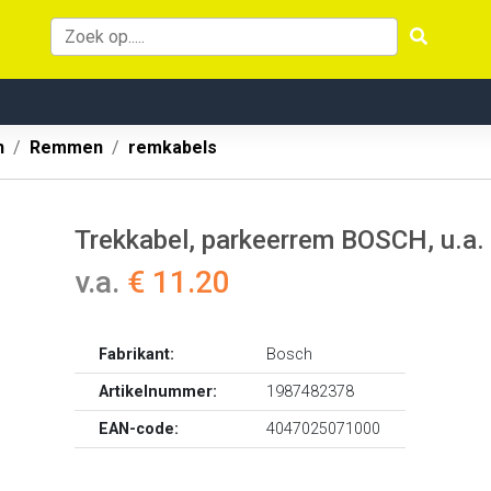
n
Remmen
remkabels
Trekkabel, parkeerrem BOSCH, u.a.
v.a.
€ 11.20
Fabrikant:
Bosch
Artikelnummer:
1987482378
EAN-code:
4047025071000