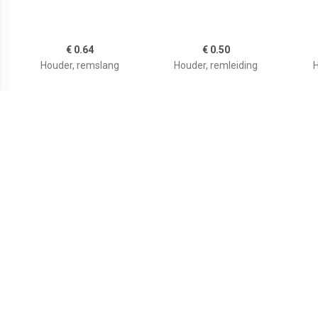
€ 0.64
€ 0.50
Houder, remslang
Houder, remleiding
H
€ 0.53
€ 0.37
Houder, remslang
Houder, remleiding