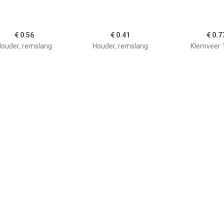
€ 0.56
€ 0.41
€ 0.7
ouder, remslang
Houder, remslang
Klemveer 
€ 0.36
€ 0.42
€ 0.6
Klemveer
Houder, remslang FEBI
Houder, re
BILSTEIN, Inbouwplaats:
Achteras: , u.a. für VW