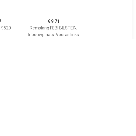
7
€ 9.71
19520
Remslang FEBI BILSTEIN,
Inbouwplaats: Vooras links
en rechts, u.a. für Seat,
Skoda, VW, Audi
4
€ 0.68
mslang
Houder, remslang