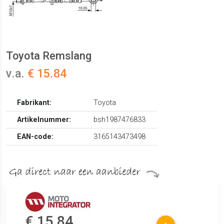
Toyota Remslang
v.a.
€ 15.84
Fabrikant:
Toyota
Artikelnummer:
bsh1987476833
EAN-code:
3165143473498
€ 15.84