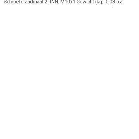
Schroefdraadmaat 2: INN. M10x1 Gewicht (kg): 0,08 o.a.
geschikt voor Volkswagen TRANSPORTER V Bus (7HB, 7HJ,
7EB, 7EJ, 7EF, 7EG, 7HF, 7EC).
TERUG
Algemeen
Koopadvies, FAQ over?
Privacy Policy
Cookies
Disclaimer
Zakelijk