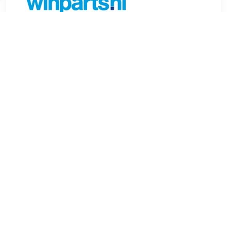
€ 5.81
Verzenden: € 6.99
Voorradig.
FEBI BILSTEIN Waarschuwingscontact,
remvoering-/blokslijtage Lengte (mm):265 mm
Remtype:Schijfremmen Gewicht (kg):0,02 kg
Inbouwplaats:Vooras Aantal aansluitingen:2 Voor OE
nummer:4G0 615 121 E , u.a. für Audi A7 (4GA, 4GF), 3.0 liter,
204 pk (150 kW), 11/2010 tot 3/2015Audi A6 C7 (4G5, 4GD),
3.0 liter, 272 pk (200 kW), 9/2014 tot 9/2018Audi A6 C7
(4G2, 4GC), 2.0 liter, 211 pk (155 kW), 3/2011 tot 5/2013Audi
A6 C7 (4G2, 4GC), 2.0 liter, 136 pk (100 kW), 1/2012 tot
9/2018Audi A7 (4GA, 4GF), 3.0 liter, 333 pk (245 kW), 5/2014
tot 5/2018Audi A7 (4GA, 4GF), 2.0 liter, 252 pk (185 kW),