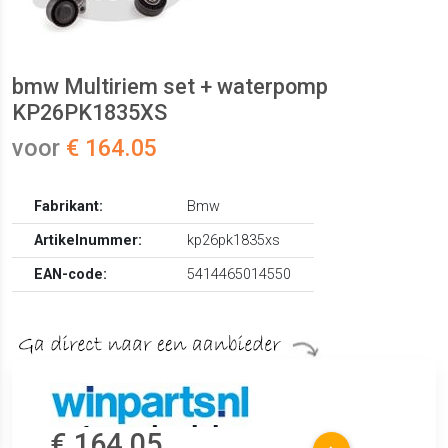
bmw Multiriem set + waterpomp
KP26PK1835XS
voor
€ 164.05
Fabrikant:
Bmw
Artikelnummer:
kp26pk1835xs
EAN-code:
5414465014550
€ 164.05