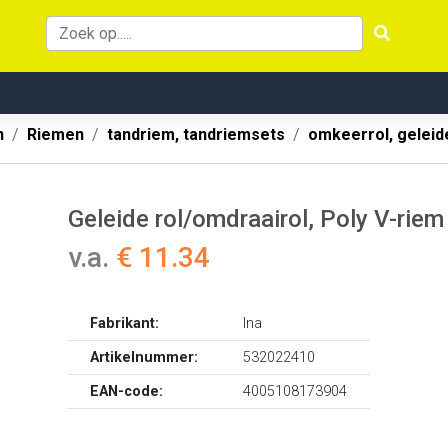
n
Riemen
tandriem, tandriemsets
omkeerrol, geleid
Geleide rol/omdraairol, Poly V-ri
v.a.
€ 11.34
Fabrikant:
Ina
Artikelnummer:
532022410
EAN-code:
4005108173904