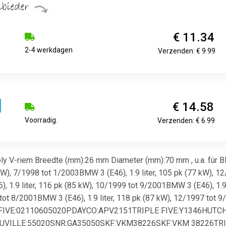
€ 11.34
2-4 werkdagen
Verzenden: € 9.99
€ 14.58
Voorradig.
Verzenden: € 6.99
oly V-riem Breedte (mm):26 mm Diameter (mm):70 mm , u.a. für 
7 kW), 7/1998 tot 1/2003BMW 3 (E46), 1.9 liter, 105 pk (77 kW), 1
 1.9 liter, 116 pk (85 kW), 10/1999 tot 9/2001BMW 3 (E46), 1.9
 tot 8/2001BMW 3 (E46), 1.9 liter, 118 pk (87 kW), 12/1997 tot 9
E FIVE:02110605020PDAYCO:APV2151TRIPLE FIVE:Y1346HUTC
UVILLE:55020SNR:GA35050SKF:VKM38226SKF:VKM 38226TRIPL