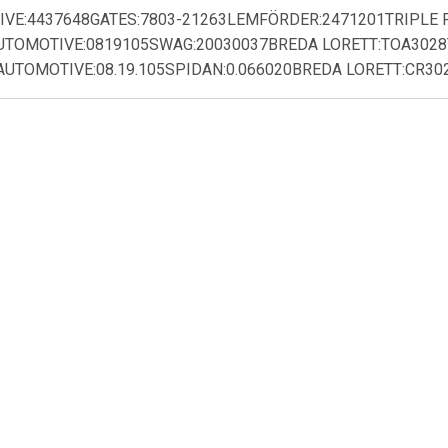
FIVE:4437648GATES:7803-21263LEMFÖRDER:2471201TRIPLE 
AUTOMOTIVE:0819105SWAG:20030037BREDA LORETT:TOA3028
UTOMOTIVE:08.19.105SPIDAN:0.066020BREDA LORETT:CR3028
€ 8.00
€ 7.01
€ 9.3
Ombuigrol
Spanrol 532016110
Geleide rol/omd
snaren DriveAl