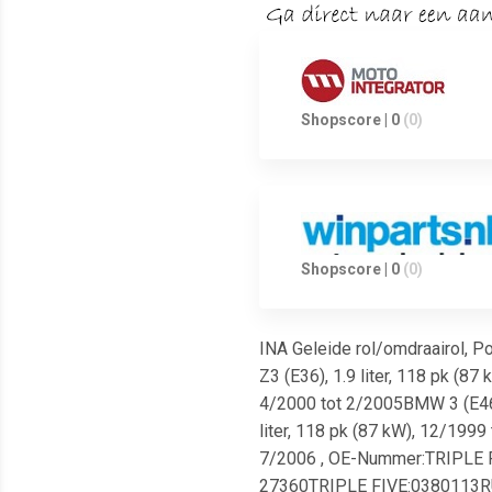
Shopscore | 0
(0)
Shopscore | 0
(0)
INA Geleide rol/omdraairol, P
Z3 (E36), 1.9 liter, 118 pk (8
4/2000 tot 2/2005BMW 3 (E46),
liter, 118 pk (87 kW), 12/1999
7/2006 , OE-Nummer:TRIPL
27360TRIPLE FIVE:0380113R