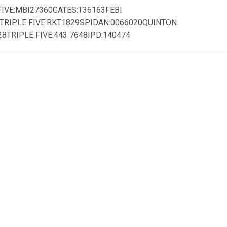
FIVE:MBI27360GATES:T36163FEBI
TRIPLE FIVE:RKT1829SPIDAN:0066020QUINTON
TRIPLE FIVE:443 7648IPD:140474
4
€ 9.26
raairol v-
Spanrol
ign T36418