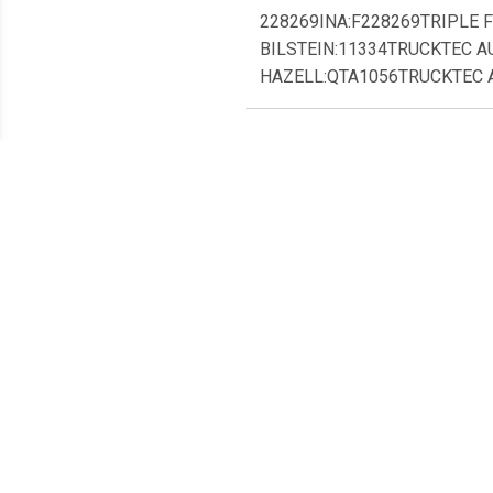
228269INA:F228269TRIPLE 
BILSTEIN:11334TRUCKTEC 
HAZELL:QTA1056TRUCKTEC A
Meest populaire producten
€ 8.03
€ 9.34
Spanrol
Spanrol VKM36038