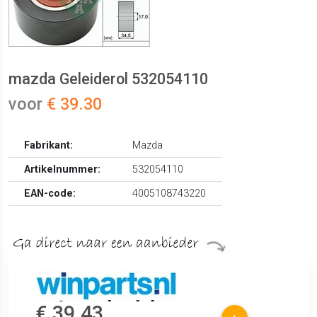
mazda Geleiderol 532054110
voor
€ 39.30
Fabrikant:
Mazda
Artikelnummer:
532054110
EAN-code:
4005108743220
€ 39.43