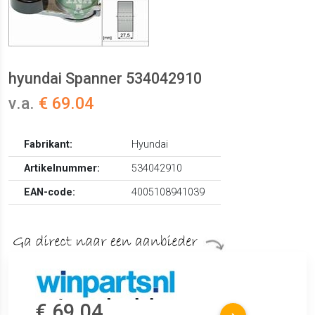
hyundai Spanner 534042910
v.a.
€ 69.04
Fabrikant:
Hyundai
Artikelnummer:
534042910
EAN-code:
4005108941039
€ 69.04