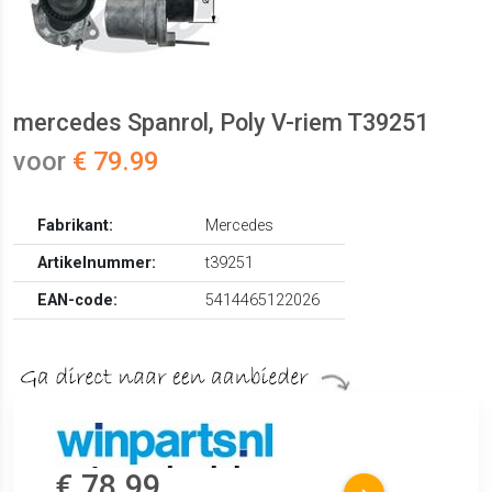
mercedes Spanrol, Poly V-riem T39251
voor
€ 79.99
Fabrikant:
Mercedes
Artikelnummer:
t39251
EAN-code:
5414465122026
€ 78.99