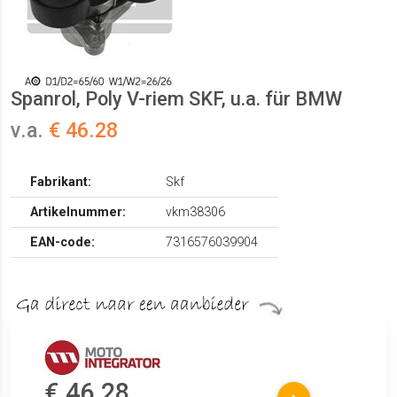
Spanrol, Poly V-riem SKF, u.a. für BMW
v.a.
€ 46.28
Fabrikant:
Skf
Artikelnummer:
vkm38306
EAN-code:
7316576039904
€ 46.28