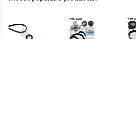
€ 16.44
€ 81.51
Distributieriemset
Waterpomp +
Distr
distributieriem set SKF, u.a.
für D
für Peugeot, Fiat, Citroën,
Lancia