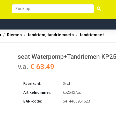
n
Riemen
tandriem, tandriemsets
tandriemset
seat Waterpomp+Tandriemen KP2
v.a.
€ 63.49
Fabrikant:
Seat
Artikelnummer:
kp25427xs
EAN-code:
5414465981623