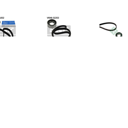
€ 35.24
€ 16.32
€ 13.
ibutieriemset SKF, u.a.
Distributieriemset
Distributie
acia, Renault, Proton,
Nissan