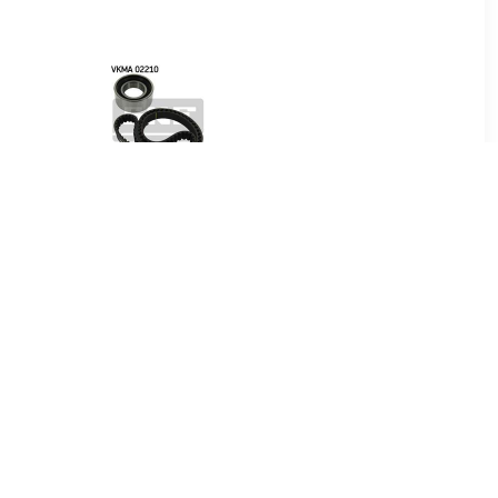
01
€ 14.31
riemset
Distributieriemset
VKMA02210