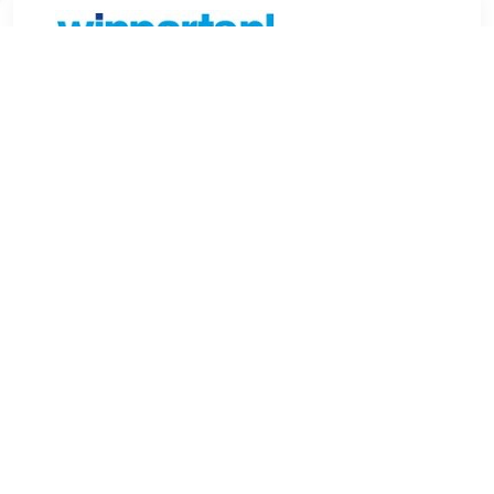
€ 5.81
Verzenden: € 6.99
Voorradig.
Toepassing: Multiriem Garantie: 3 jaar Lengte [mm]: 915
Materiaal: EPDM (Ethylen-Propylen-Dien-Kautschuk)
Ribbenaantal: 6 Gewicht (kg): 0.1 o.a. geschikt voor HONDA
PRELUDE V (BB_).
TERUG