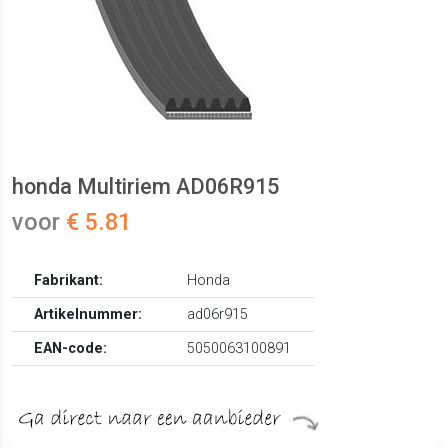
honda Multiriem AD06R915
voor
€ 5.81
Fabrikant:
Honda
Artikelnummer:
ad06r915
EAN-code:
5050063100891