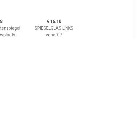
68
€ 16.10
itenspiegel
SPIEGELGLAS LINKS
wplaats:
vanaf07
ür VW, Seat,
a
2
€ 3.76
itenspiegel
Spiegelglas, buitenspiegel
wplaats:
ALKAR, Inbouwplaats:
ür VW, Seat,
Links, u.a. für Opel,
a
Vauxhall, Suzuki