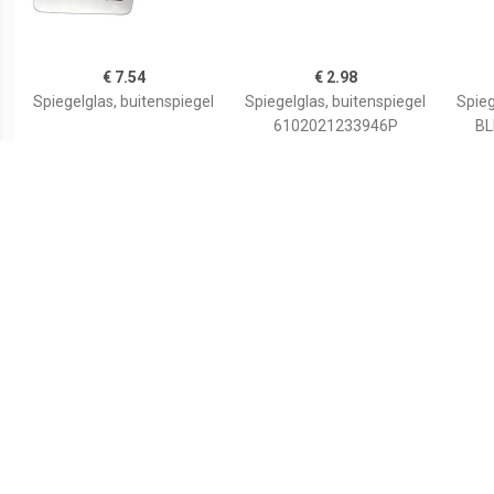
€ 7.54
€ 2.98
Spiegelglas, buitenspiegel
Spiegelglas, buitenspiegel
Spieg
6102021233946P
BL
€ 8.53
€ 3.63
Spiegelglas Rechts
Spiegelglas, buitenspiegel
S
ALKAR, Inbouwplaats:
Links, u.a. für Peugeot,
Toyota, Citroën