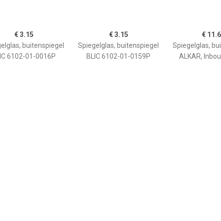
€ 3.15
€ 3.15
€ 11.
elglas, buitenspiegel
Spiegelglas, buitenspiegel
Spiegelglas, bu
IC 6102-01-0016P
BLIC 6102-01-0159P
ALKAR, Inbou
rechts: , u.a. f
Skod
€ 8.34
€ 8.28
€ 6.6
piegelglas Rechts
Spiegelglas, buitenspiegel
Spiegelglas, bu
ALKAR, Inbouwplaats:
ALKAR, Inbou
Links: , u.a. für VW, Skoda,
rechts: , u.a. f
Seat
Skod