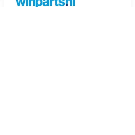
€ 16.03
Verzenden: € 6.99
Voorradig.
FEBI BILSTEIN Axiaalkogel, spoorstang ProKit Binnendraad
[mm]:M14 x 1,5 mm Inbouwplaats:Vooras links en rechts
Aanvullend artikel/aanvullende informatie:met borgmoer
Gewicht (kg):0,435 kg Lengte (mm):209,5 mm Buitendraad
[mm]:M14 x 1,5 mm , u.a. für Renault Grand Scénic III (JZ0/1),
1.5 liter, 106 pk (78 kW), vanaf 2/2009Renault Grand Scénic
III (JZ0/1), 1.9 liter, 131 pk (96 kW), vanaf 2/2009Renault
Megane III (B3, BZ0/1), 1.6 liter, 110 pk (81 kW), 5/2009 tot
8/2015Renault Scénic III (JZ0/1), 1.6 liter, 110 pk (81 kW),
vanaf 2/2009Renault Fluence (L3), 1.6 liter, 106 pk (78 kW),
vanaf 2/2010Renault Scénic III (JZ0/1), 2.0 liter, 160 pk (118