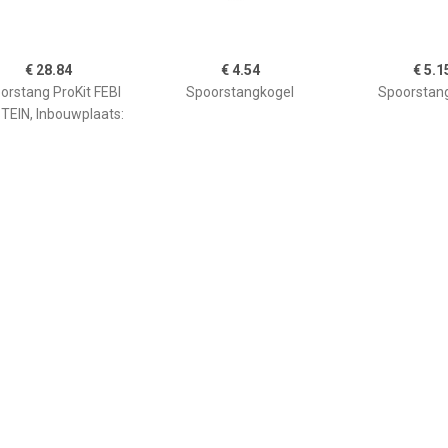
€ 28.84
€ 4.54
€ 5.1
orstang ProKit FEBI
Spoorstangkogel
Spoorstan
TEIN, Inbouwplaats:
ras links: , u.a. für
Mercedes-Benz
€ 26.31
€ 18.45
€ 28.
orstang ProKit FEBI
Axiaalkogel, spoorstang
Axiaalkogel, 
TEIN, Inbouwplaats:
s rechts, u.a. für VW,
eat, Skoda, Audi