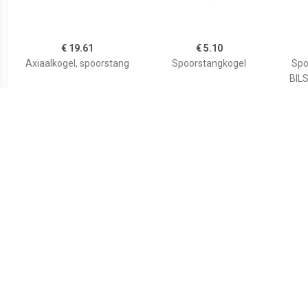
€ 19.61
€ 5.10
Axiaalkogel, spoorstang
Spoorstangkogel
Spo
BILS
Voo
€ 31.83
€ 25.46
Spoorstang ProKit FEBI
Spoorstang ProKit FEBI
Spo
BILSTEIN, Inbouwplaats:
BILSTEIN, Inbouwplaats:
BILS
Vooras rechts, u.a. für
Vooras rechts, u.a. für
Voora
Ford
Audi, VW, Skoda, Seat
S