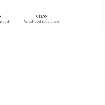
5
€ 12.55
gkogel
Axiaalkogel, spoorstang
75
€ 5.27
spoorstang
Spoorstang