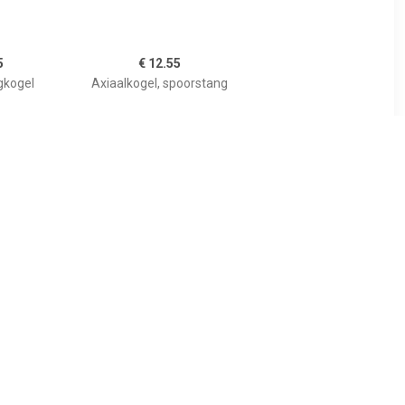
5
€ 12.55
gkogel
Axiaalkogel, spoorstang
75
€ 5.27
spoorstang
Spoorstang