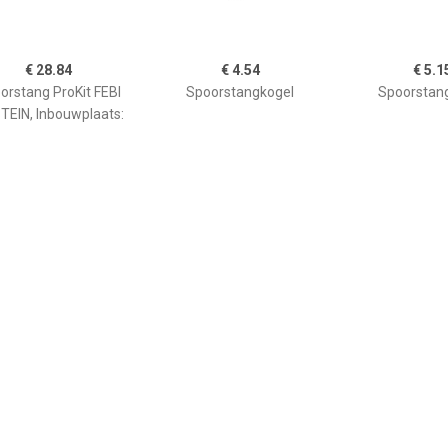
€ 28.84
€ 4.54
€ 5.1
orstang ProKit FEBI
Spoorstangkogel
Spoorstan
TEIN, Inbouwplaats:
ras links: , u.a. für
Mercedes-Benz
€ 26.31
€ 18.45
€ 28.
orstang ProKit FEBI
Axiaalkogel, spoorstang
Axiaalkogel, 
TEIN, Inbouwplaats:
s rechts, u.a. für VW,
eat, Skoda, Audi