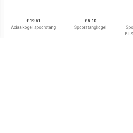
€ 19.61
€ 5.10
Axiaalkogel, spoorstang
Spoorstangkogel
Spo
BILS
Voo
€ 31.83
€ 25.46
Spoorstang ProKit FEBI
Spoorstang ProKit FEBI
Spo
BILSTEIN, Inbouwplaats:
BILSTEIN, Inbouwplaats:
BILS
Vooras rechts, u.a. für
Vooras rechts, u.a. für
Voora
Ford
Audi, VW, Skoda, Seat
S