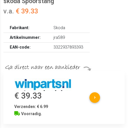
skoda Spoorstang
v.a.
€ 39.33
Fabrikant:
Skoda
Artikelnummer:
jra589
EAN-code:
3322937893393
€ 39.33
Verzenden: € 6.99
Voorradig.