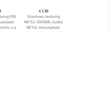
8
€ 2.85
turing FEBI
Stuurhoes, besturing
ouwplaats:
MEYLE-ORIGINAL Quality
rechts, u.a.
MEYLE, Inbouwplaats:
rd
Vooras links, u.a. für VW
3
€ 3.12
turing FEBI
Stuurhoes, besturing FEBI
ouwplaats:
BILSTEIN, Inbouwplaats:
rechts, u.a.
Vooras links: , u.a. für Fiat,
Seat
Peugeot, Citroën