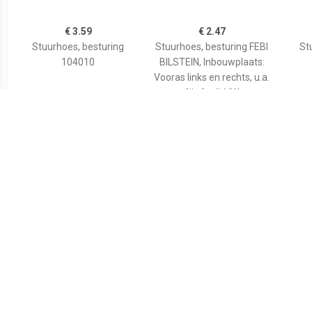
€ 3.59
€ 2.47
Stuurhoes, besturing
Stuurhoes, besturing FEBI
St
104010
BILSTEIN, Inbouwplaats:
Vooras links en rechts, u.a.
für Audi, VW
€ 3.10
€ 3.10
Stuurhoes, besturing
Stuurhuishoes 19919
Stuu
1004220003
SKF, u