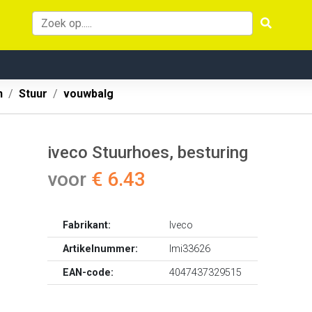
n
Stuur
vouwbalg
iveco Stuurhoes, besturing
voor
€ 6.43
Fabrikant:
Iveco
Artikelnummer:
lmi33626
EAN-code:
4047437329515