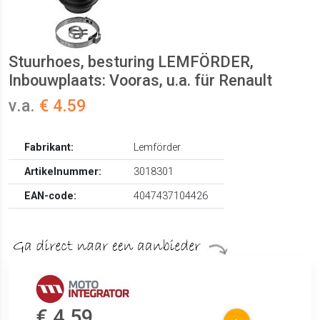
Stuurhoes, besturing LEMFÖRDER,
Inbouwplaats: Vooras, u.a. für Renault
v.a.
€ 4.59
Fabrikant:
Lemförder
Artikelnummer:
3018301
EAN-code:
4047437104426
€ 4.59